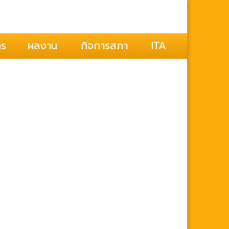
ุ่งคล้า
กร
ผลงาน
กิจการสภา
ITA