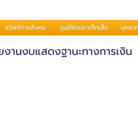
้อนรับสู่องค์การบริหารตำบลบ
กองสวัสดิการสังคม
กองการศึกษาฯ
สำนักปลัด
กองคลัง
กองช่าง
2 ฝั่งโขง บุ่งคล้า
สวัสดิการสังคม
ศูนย์พัฒนาเด็กเล็ก
บุคลา
ปากกระดิ่ง
ยงานงบแสดงฐานะทางการเงิน