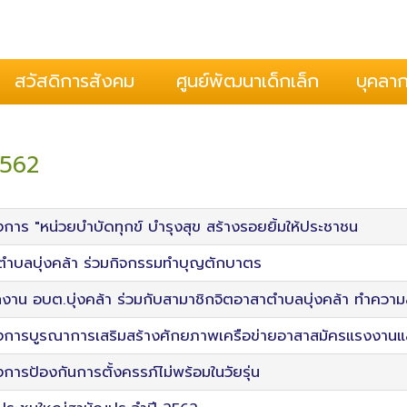
้อนรับสู่องค์การบริหารตำบลบ
กองสวัสดิการสังคม
กองการศึกษาฯ
สำนักปลัด
กองคลัง
กองช่าง
2 ฝั่งโขง บุ่งคล้า
สวัสดิการสังคม
ศูนย์พัฒนาเด็กเล็ก
บุคลา
ปากกระดิ่ง
2562
การ "หน่วยบำบัดทุกข์ บำรุงสุข สร้างรอยยิ้มให้ประชาชน
ำบลบุ่งคล้า​ ​​ร่วมกิจกรรมทำบุญตักบาตร​
งาน อบต.บุ่งคล้า ร่วมกับสามาชิกจิตอาสาตำบลบุ่งคล้า ทำควา
งการบูรณาการเสริมสร้างศักยภาพเครือข่ายอาสาสมัครแรงงานแ
การป้องกันการตั้งครรภ์ไม่พร้อมในวัยรุ่น