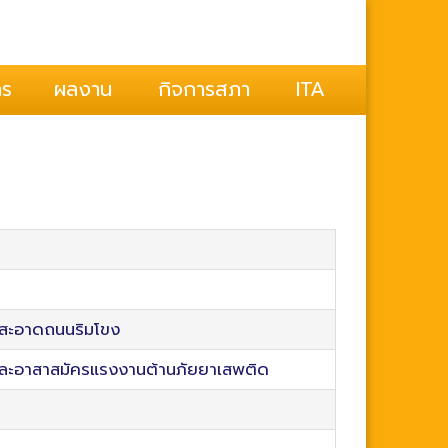
ุ่งคล้า
กร
ผลงาน
กิจการสภา
ITA
มสะอาดถนนริมโขง
ละอาสาสมัครแรงงานต้านภัยยาเสพติด